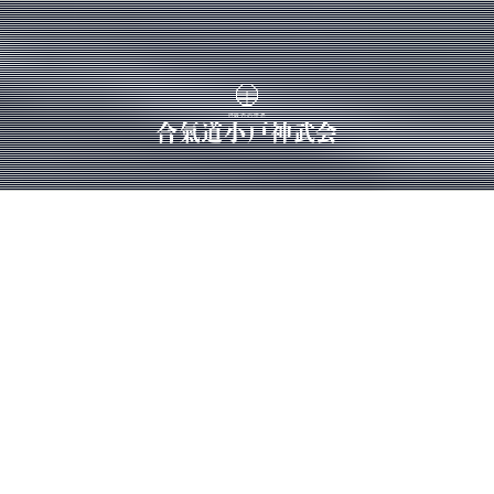
呼吸力の世界
合氣道小戸神武会
合氣道小戸神武会は合気道開祖・植芝盛平先生が遺さ
れた『合氣道の精神』の体現と、
砂泊諴秀先生が生涯を通じて探求された『呼吸力』の
修得、
創始者河野俊克先生の目指された『小戸の神技』を追
求し伝え広め残していくことを目的とする合気道団体
です。